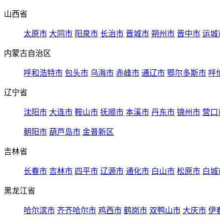
山西省
太原市
大同市
阳泉市
长治市
晋城市
朔州市
晋中市
运城
内蒙古自治区
呼和浩特市
包头市
乌海市
赤峰市
通辽市
鄂尔多斯市
呼
辽宁省
沈阳市
大连市
鞍山市
抚顺市
本溪市
丹东市
锦州市
营口
朝阳市
葫芦岛市
金普新区
吉林省
长春市
吉林市
四平市
辽源市
通化市
白山市
松原市
白城
黑龙江省
哈尔滨市
齐齐哈尔市
鸡西市
鹤岗市
双鸭山市
大庆市
伊