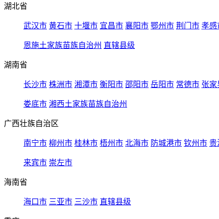
湖北省
武汉市
黄石市
十堰市
宜昌市
襄阳市
鄂州市
荆门市
孝感
恩施土家族苗族自治州
直辖县级
湖南省
长沙市
株洲市
湘潭市
衡阳市
邵阳市
岳阳市
常德市
张家
娄底市
湘西土家族苗族自治州
广西壮族自治区
南宁市
柳州市
桂林市
梧州市
北海市
防城港市
钦州市
贵
来宾市
崇左市
海南省
海口市
三亚市
三沙市
直辖县级