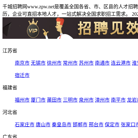
千城招聘网www.zpw.net是覆盖全国各省、市、区县的人
历，企业可直招本地人才，一站式解决全国求职招工需求。 2026
江苏省
南京市
无锡市
徐州市
常州市
苏州市
南通市
连云港市
淮
宿迁市
福建省
福州市
厦门市
莆田市
三明市
泉州市
漳州市
南平市
龙岩
河北省
石家庄市
唐山市
秦皇岛市
邯郸市
邢台市
保定市
张家口
广东省