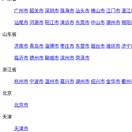
广州市
韶关市
深圳市
珠海市
汕头市
佛山市
江门市
湛江
汕尾市
河源市
阳江市
清远市
东莞市
中山市
潮州市
揭阳
山东省
济南市
青岛市
淄博市
枣庄市
东营市
烟台市
潍坊市
济宁
临沂市
德州市
聊城市
滨州市
菏泽市
浙江省
杭州市
宁波市
温州市
嘉兴市
湖州市
绍兴市
金华市
衢州
北京
北京市
天津
天津市