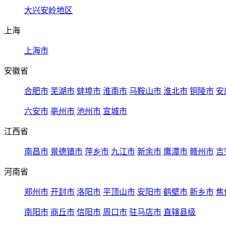
大兴安岭地区
上海
上海市
安徽省
合肥市
芜湖市
蚌埠市
淮南市
马鞍山市
淮北市
铜陵市
安
六安市
亳州市
池州市
宣城市
江西省
南昌市
景德镇市
萍乡市
九江市
新余市
鹰潭市
赣州市
吉
河南省
郑州市
开封市
洛阳市
平顶山市
安阳市
鹤壁市
新乡市
焦
南阳市
商丘市
信阳市
周口市
驻马店市
直辖县级