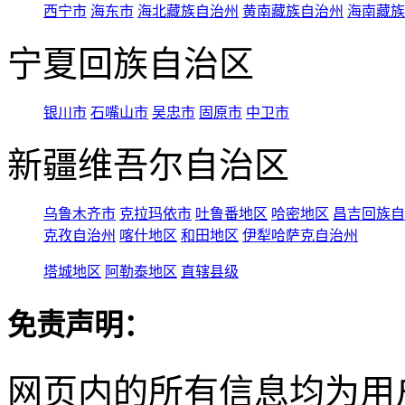
西宁市
海东市
海北藏族自治州
黄南藏族自治州
海南藏族
宁夏回族自治区
银川市
石嘴山市
吴忠市
固原市
中卫市
新疆维吾尔自治区
乌鲁木齐市
克拉玛依市
吐鲁番地区
哈密地区
昌吉回族自
克孜自治州
喀什地区
和田地区
伊犁哈萨克自治州
塔城地区
阿勒泰地区
直辖县级
免责声明：
网页内的所有信息均为用