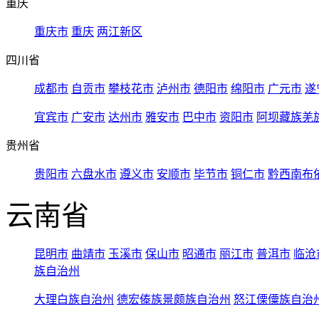
重庆
重庆市
重庆
两江新区
四川省
成都市
自贡市
攀枝花市
泸州市
德阳市
绵阳市
广元市
遂
宜宾市
广安市
达州市
雅安市
巴中市
资阳市
阿坝藏族羌
贵州省
贵阳市
六盘水市
遵义市
安顺市
毕节市
铜仁市
黔西南布
云南省
昆明市
曲靖市
玉溪市
保山市
昭通市
丽江市
普洱市
临沧
族自治州
大理白族自治州
德宏傣族景颇族自治州
怒江傈僳族自治