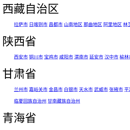
西藏自治区
拉萨市
日喀则市
昌都市
山南地区
那曲地区
阿里地区
林
陕西省
西安市
铜川市
宝鸡市
咸阳市
渭南市
延安市
汉中市
榆林
甘肃省
兰州市
嘉峪关市
金昌市
白银市
天水市
武威市
张掖市
平
临夏回族自治州
甘南藏族自治州
青海省