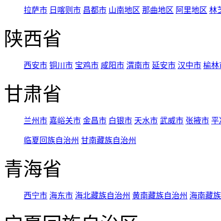
拉萨市
日喀则市
昌都市
山南地区
那曲地区
阿里地区
林
陕西省
西安市
铜川市
宝鸡市
咸阳市
渭南市
延安市
汉中市
榆林
甘肃省
兰州市
嘉峪关市
金昌市
白银市
天水市
武威市
张掖市
平
临夏回族自治州
甘南藏族自治州
青海省
西宁市
海东市
海北藏族自治州
黄南藏族自治州
海南藏族