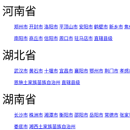
河南省
郑州市
开封市
洛阳市
平顶山市
安阳市
鹤壁市
新乡市
焦
南阳市
商丘市
信阳市
周口市
驻马店市
直辖县级
湖北省
武汉市
黄石市
十堰市
宜昌市
襄阳市
鄂州市
荆门市
孝感
恩施土家族苗族自治州
直辖县级
湖南省
长沙市
株洲市
湘潭市
衡阳市
邵阳市
岳阳市
常德市
张家
娄底市
湘西土家族苗族自治州