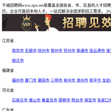
千城招聘网www.zpw.net是覆盖全国各省、市、区县的人
历，企业可直招本地人才，一站式解决全国求职招工需求。 2026
江苏省
南京市
无锡市
徐州市
常州市
苏州市
南通市
连云港市
淮
宿迁市
福建省
福州市
厦门市
莆田市
三明市
泉州市
漳州市
南平市
龙岩
河北省
石家庄市
唐山市
秦皇岛市
邯郸市
邢台市
保定市
张家口
广东省