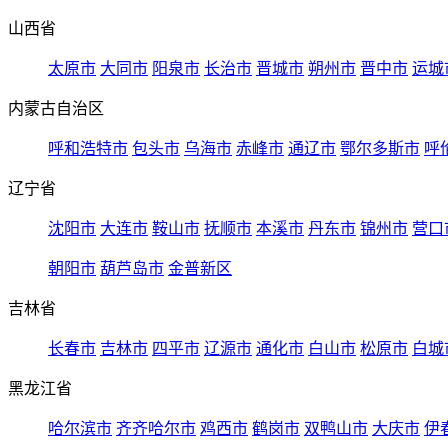
山西省
太原市
大同市
阳泉市
长治市
晋城市
朔州市
晋中市
运城
内蒙古自治区
呼和浩特市
包头市
乌海市
赤峰市
通辽市
鄂尔多斯市
呼
辽宁省
沈阳市
大连市
鞍山市
抚顺市
本溪市
丹东市
锦州市
营口
朝阳市
葫芦岛市
金普新区
吉林省
长春市
吉林市
四平市
辽源市
通化市
白山市
松原市
白城
黑龙江省
哈尔滨市
齐齐哈尔市
鸡西市
鹤岗市
双鸭山市
大庆市
伊