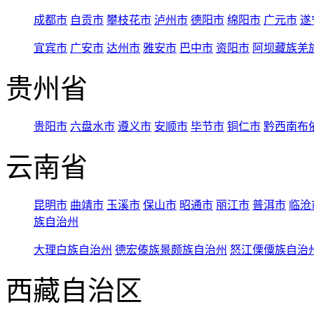
成都市
自贡市
攀枝花市
泸州市
德阳市
绵阳市
广元市
遂
宜宾市
广安市
达州市
雅安市
巴中市
资阳市
阿坝藏族羌
贵州省
贵阳市
六盘水市
遵义市
安顺市
毕节市
铜仁市
黔西南布
云南省
昆明市
曲靖市
玉溪市
保山市
昭通市
丽江市
普洱市
临沧
族自治州
大理白族自治州
德宏傣族景颇族自治州
怒江傈僳族自治
西藏自治区