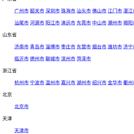
广州市
韶关市
深圳市
珠海市
汕头市
佛山市
江门市
湛江
汕尾市
河源市
阳江市
清远市
东莞市
中山市
潮州市
揭阳
山东省
济南市
青岛市
淄博市
枣庄市
东营市
烟台市
潍坊市
济宁
临沂市
德州市
聊城市
滨州市
菏泽市
浙江省
杭州市
宁波市
温州市
嘉兴市
湖州市
绍兴市
金华市
衢州
北京
北京市
天津
天津市