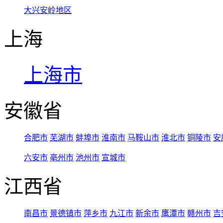
大兴安岭地区
上海
上海市
安徽省
合肥市
芜湖市
蚌埠市
淮南市
马鞍山市
淮北市
铜陵市
安
六安市
亳州市
池州市
宣城市
江西省
南昌市
景德镇市
萍乡市
九江市
新余市
鹰潭市
赣州市
吉