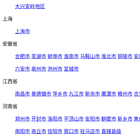
大兴安岭地区
上海
上海市
安徽省
合肥市
芜湖市
蚌埠市
淮南市
马鞍山市
淮北市
铜陵市
安
六安市
亳州市
池州市
宣城市
江西省
南昌市
景德镇市
萍乡市
九江市
新余市
鹰潭市
赣州市
吉
河南省
郑州市
开封市
洛阳市
平顶山市
安阳市
鹤壁市
新乡市
焦
南阳市
商丘市
信阳市
周口市
驻马店市
直辖县级