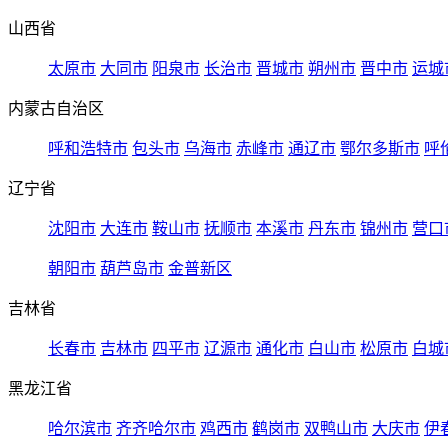
山西省
太原市
大同市
阳泉市
长治市
晋城市
朔州市
晋中市
运城
内蒙古自治区
呼和浩特市
包头市
乌海市
赤峰市
通辽市
鄂尔多斯市
呼
辽宁省
沈阳市
大连市
鞍山市
抚顺市
本溪市
丹东市
锦州市
营口
朝阳市
葫芦岛市
金普新区
吉林省
长春市
吉林市
四平市
辽源市
通化市
白山市
松原市
白城
黑龙江省
哈尔滨市
齐齐哈尔市
鸡西市
鹤岗市
双鸭山市
大庆市
伊