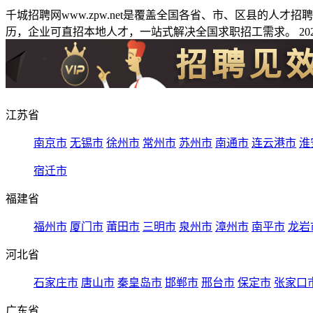
千城招聘网www.zpw.net是覆盖全国各省、市、区县的人
历，企业可直招本地人才，一站式解决全国求职招工需求。 2026
江苏省
南京市
无锡市
徐州市
常州市
苏州市
南通市
连云港市
淮
宿迁市
福建省
福州市
厦门市
莆田市
三明市
泉州市
漳州市
南平市
龙岩
河北省
石家庄市
唐山市
秦皇岛市
邯郸市
邢台市
保定市
张家口
广东省