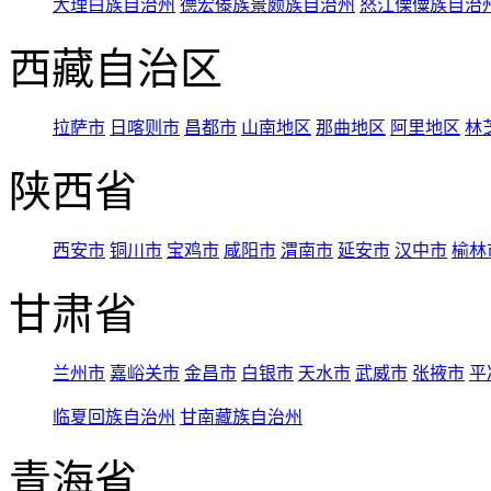
大理白族自治州
德宏傣族景颇族自治州
怒江傈僳族自治
西藏自治区
拉萨市
日喀则市
昌都市
山南地区
那曲地区
阿里地区
林
陕西省
西安市
铜川市
宝鸡市
咸阳市
渭南市
延安市
汉中市
榆林
甘肃省
兰州市
嘉峪关市
金昌市
白银市
天水市
武威市
张掖市
平
临夏回族自治州
甘南藏族自治州
青海省