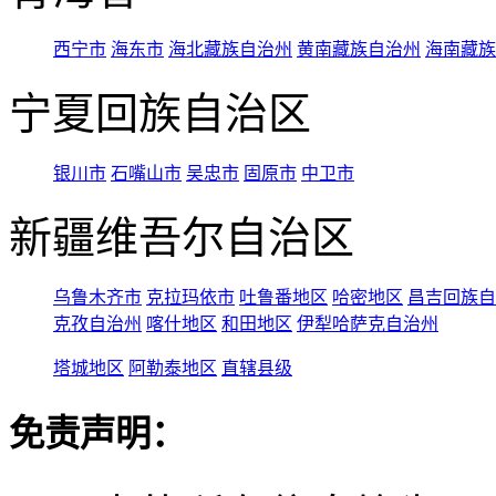
西宁市
海东市
海北藏族自治州
黄南藏族自治州
海南藏族
宁夏回族自治区
银川市
石嘴山市
吴忠市
固原市
中卫市
新疆维吾尔自治区
乌鲁木齐市
克拉玛依市
吐鲁番地区
哈密地区
昌吉回族自
克孜自治州
喀什地区
和田地区
伊犁哈萨克自治州
塔城地区
阿勒泰地区
直辖县级
免责声明：