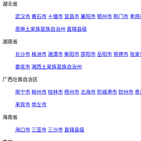
湖北省
武汉市
黄石市
十堰市
宜昌市
襄阳市
鄂州市
荆门市
孝感
恩施土家族苗族自治州
直辖县级
湖南省
长沙市
株洲市
湘潭市
衡阳市
邵阳市
岳阳市
常德市
张家
娄底市
湘西土家族苗族自治州
广西壮族自治区
南宁市
柳州市
桂林市
梧州市
北海市
防城港市
钦州市
贵
来宾市
崇左市
海南省
海口市
三亚市
三沙市
直辖县级