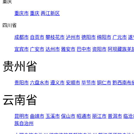
重庆
重庆市
重庆
两江新区
四川省
成都市
自贡市
攀枝花市
泸州市
德阳市
绵阳市
广元市
遂
宜宾市
广安市
达州市
雅安市
巴中市
资阳市
阿坝藏族羌
贵州省
贵阳市
六盘水市
遵义市
安顺市
毕节市
铜仁市
黔西南布
云南省
昆明市
曲靖市
玉溪市
保山市
昭通市
丽江市
普洱市
临沧
族自治州