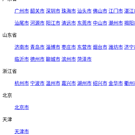
广州市
韶关市
深圳市
珠海市
汕头市
佛山市
江门市
湛江
汕尾市
河源市
阳江市
清远市
东莞市
中山市
潮州市
揭阳
山东省
济南市
青岛市
淄博市
枣庄市
东营市
烟台市
潍坊市
济宁
临沂市
德州市
聊城市
滨州市
菏泽市
浙江省
杭州市
宁波市
温州市
嘉兴市
湖州市
绍兴市
金华市
衢州
北京
北京市
天津
天津市