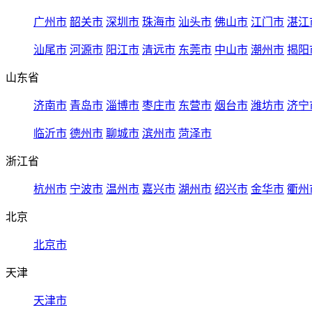
广州市
韶关市
深圳市
珠海市
汕头市
佛山市
江门市
湛江
汕尾市
河源市
阳江市
清远市
东莞市
中山市
潮州市
揭阳
山东省
济南市
青岛市
淄博市
枣庄市
东营市
烟台市
潍坊市
济宁
临沂市
德州市
聊城市
滨州市
菏泽市
浙江省
杭州市
宁波市
温州市
嘉兴市
湖州市
绍兴市
金华市
衢州
北京
北京市
天津
天津市