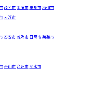
市
茂名市
肇庆市
惠州市
梅州市
市
云浮市
市
泰安市
威海市
日照市
莱芜市
市
舟山市
台州市
丽水市