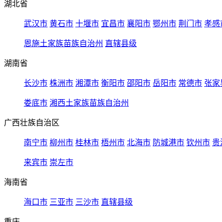
湖北省
武汉市
黄石市
十堰市
宜昌市
襄阳市
鄂州市
荆门市
孝感
恩施土家族苗族自治州
直辖县级
湖南省
长沙市
株洲市
湘潭市
衡阳市
邵阳市
岳阳市
常德市
张家
娄底市
湘西土家族苗族自治州
广西壮族自治区
南宁市
柳州市
桂林市
梧州市
北海市
防城港市
钦州市
贵
来宾市
崇左市
海南省
海口市
三亚市
三沙市
直辖县级
重庆