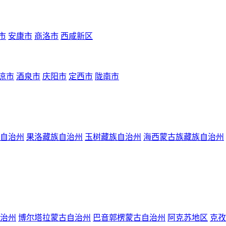
市
安康市
商洛市
西咸新区
凉市
酒泉市
庆阳市
定西市
陇南市
自治州
果洛藏族自治州
玉树藏族自治州
海西蒙古族藏族自治州
治州
博尔塔拉蒙古自治州
巴音郭楞蒙古自治州
阿克苏地区
克孜