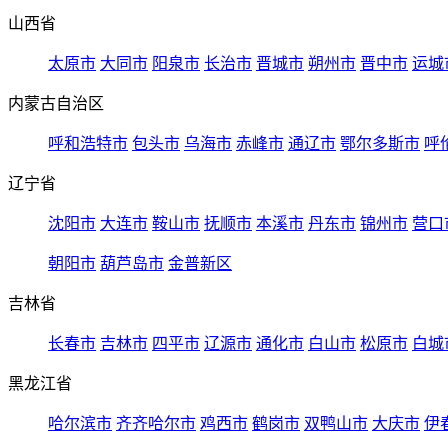
山西省
太原市
大同市
阳泉市
长治市
晋城市
朔州市
晋中市
运城
内蒙古自治区
呼和浩特市
包头市
乌海市
赤峰市
通辽市
鄂尔多斯市
呼
辽宁省
沈阳市
大连市
鞍山市
抚顺市
本溪市
丹东市
锦州市
营口
朝阳市
葫芦岛市
金普新区
吉林省
长春市
吉林市
四平市
辽源市
通化市
白山市
松原市
白城
黑龙江省
哈尔滨市
齐齐哈尔市
鸡西市
鹤岗市
双鸭山市
大庆市
伊