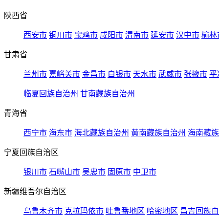
陕西省
西安市
铜川市
宝鸡市
咸阳市
渭南市
延安市
汉中市
榆林
甘肃省
兰州市
嘉峪关市
金昌市
白银市
天水市
武威市
张掖市
平
临夏回族自治州
甘南藏族自治州
青海省
西宁市
海东市
海北藏族自治州
黄南藏族自治州
海南藏族
宁夏回族自治区
银川市
石嘴山市
吴忠市
固原市
中卫市
新疆维吾尔自治区
乌鲁木齐市
克拉玛依市
吐鲁番地区
哈密地区
昌吉回族自