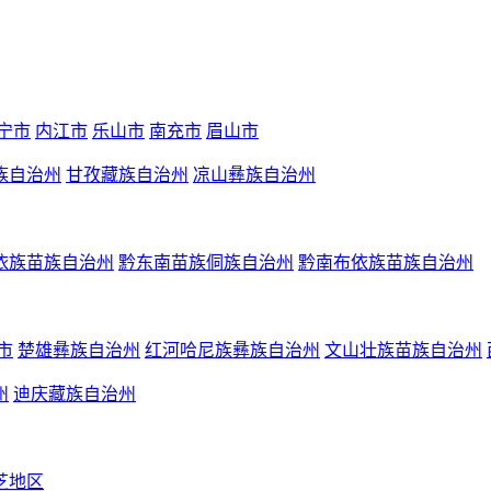
宁市
内江市
乐山市
南充市
眉山市
族自治州
甘孜藏族自治州
凉山彝族自治州
依族苗族自治州
黔东南苗族侗族自治州
黔南布依族苗族自治州
市
楚雄彝族自治州
红河哈尼族彝族自治州
文山壮族苗族自治州
州
迪庆藏族自治州
芝地区