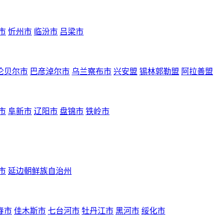
市
忻州市
临汾市
吕梁市
伦贝尔市
巴彦淖尔市
乌兰察布市
兴安盟
锡林郭勒盟
阿拉善盟
市
阜新市
辽阳市
盘锦市
铁岭市
市
延边朝鲜族自治州
春市
佳木斯市
七台河市
牡丹江市
黑河市
绥化市