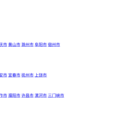
庆市
黄山市
滁州市
阜阳市
宿州市
安市
宜春市
抚州市
上饶市
作市
濮阳市
许昌市
漯河市
三门峡市