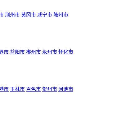
市
荆州市
黄冈市
咸宁市
随州市
界市
益阳市
郴州市
永州市
怀化市
港市
玉林市
百色市
贺州市
河池市