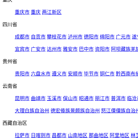
重庆市
重庆
两江新区
四川省
成都市
自贡市
攀枝花市
泸州市
德阳市
绵阳市
广元市
遂
宜宾市
广安市
达州市
雅安市
巴中市
资阳市
阿坝藏族羌
贵州省
贵阳市
六盘水市
遵义市
安顺市
毕节市
铜仁市
黔西南布
云南省
昆明市
曲靖市
玉溪市
保山市
昭通市
丽江市
普洱市
临沧
大理白族自治州
德宏傣族景颇族自治州
怒江傈僳族自治
西藏自治区
拉萨市
日喀则市
昌都市
山南地区
那曲地区
阿里地区
林