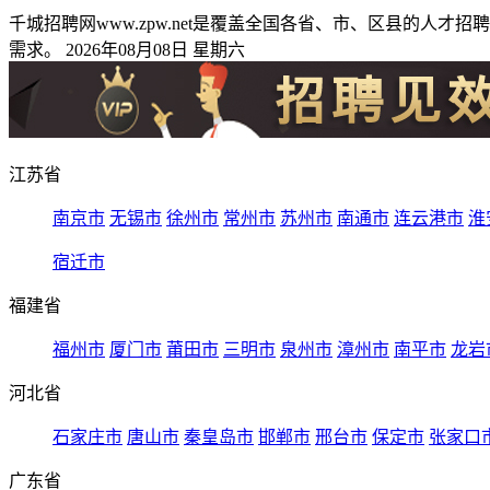
千城招聘网www.zpw.net是覆盖全国各省、市、区县的
需求。 2026年08月08日 星期六
江苏省
南京市
无锡市
徐州市
常州市
苏州市
南通市
连云港市
淮
宿迁市
福建省
福州市
厦门市
莆田市
三明市
泉州市
漳州市
南平市
龙岩
河北省
石家庄市
唐山市
秦皇岛市
邯郸市
邢台市
保定市
张家口
广东省