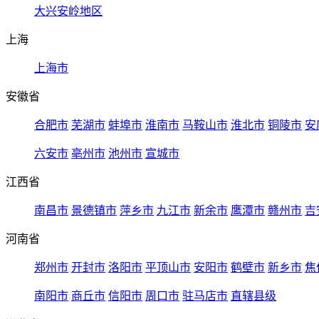
大兴安岭地区
上海
上海市
安徽省
合肥市
芜湖市
蚌埠市
淮南市
马鞍山市
淮北市
铜陵市
安
六安市
亳州市
池州市
宣城市
江西省
南昌市
景德镇市
萍乡市
九江市
新余市
鹰潭市
赣州市
吉
河南省
郑州市
开封市
洛阳市
平顶山市
安阳市
鹤壁市
新乡市
焦
南阳市
商丘市
信阳市
周口市
驻马店市
直辖县级